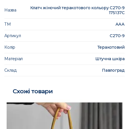
Клатч жіночий теракотового кольору С270-9
Назва
175137C
ТМ
ААА
Артикул
С270-9
Колір
Теракотовий
Матеріал
Штучна шкіра
Склад
Павлоград
Схожі товари