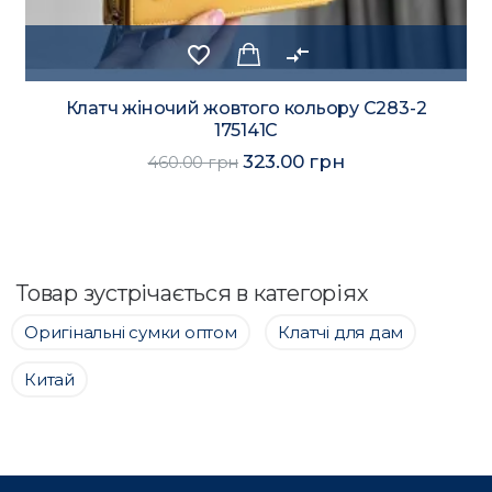
favorite_border
compare_arrows
Клатч жіночий жовтого кольору С283-2
175141C
323.00 грн
460.00 грн
Товар зустрічається в категоріях
Оригінальні сумки оптом
Клатчі для дам
Китай