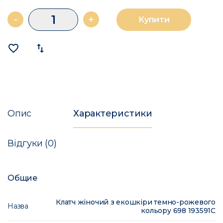
-
+
Купити
favorite_border
import_export
Опис
Характеристики
Відгуки (0)
Общие
Клатч жіночий з екошкіри темно-рожевого
Назва
кольору 698 193591C