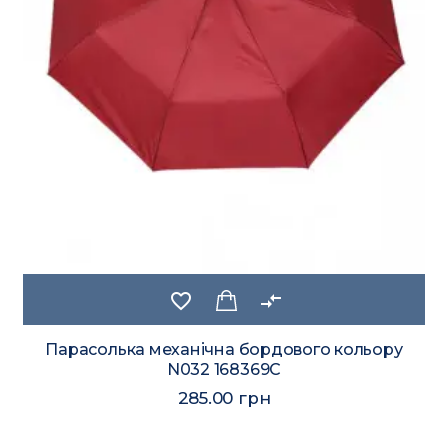
favorite_border
compare_arrows
Парасолька механічна бордового кольору
N032 168369C
285.00 грн