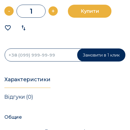
-
+
Купити
favorite_border
import_export
Замовити в 1 клик
Характеристики
Відгуки (0)
Общие