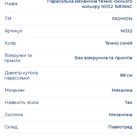
Парасолька механічна темно-синього
Назва
кольору N032 168364C
ТМ
FASHION
Артикул
N032
Колір
Темно синій
Візерунки та
Без візерунків та принтів
принти
Діаметр купола
88 см
парасольки
Механізм
Механіка
Наявність чохла
Так
Система
Механічна
Склад
Павлоград