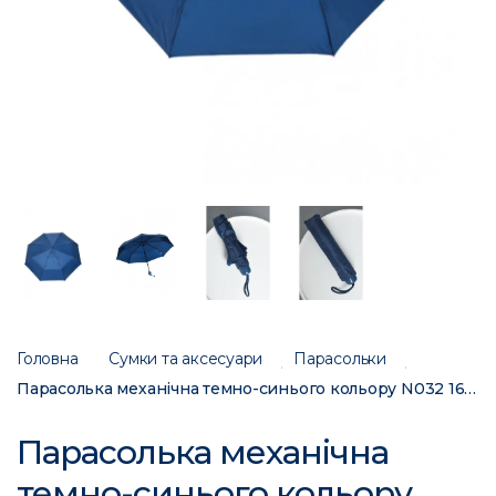
Головна
Сумки та аксесуари
Парасольки
Парасолька механічна темно-синього кольору N032 168364C
Парасолька механічна
темно-синього кольору