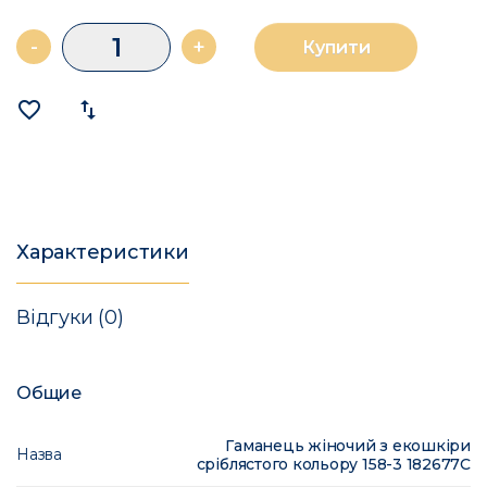
-
+
Купити
favorite_border
import_export
Характеристики
Відгуки (0)
Общие
Гаманець жіночий з екошкіри
Назва
срiблястого кольору 158-3 182677C