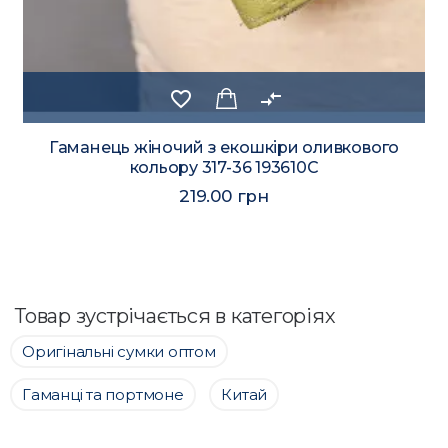
favorite_border
compare_arrows
Гаманець жіночий з екошкіри оливкового
кольору 317-36 193610C
219.00 грн
Товар зустрічається в категоріях
Оригінальні сумки оптом
Гаманці та портмоне
Китай