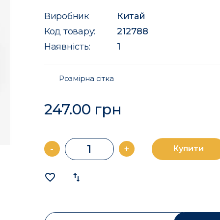
Виробник
Китай
Код товару:
212788
Наявність:
1
Розмірна сітка
247.00 грн
-
+
Купити
favorite_border
import_export