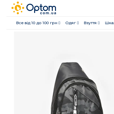
Все від 10 до 100 грн
Одяг
Взуття
Шка