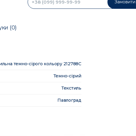
Замовити 
уки (0)
тильна темно-сірого кольору 212788C
Темно-сірий
Текстиль
Павлоград