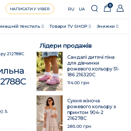
0
НАПИСАТИ У VIBER
RU
UA
машній текстиль
Товари ТV SHOP
Знижки
Лідери продажів
ору 212788C
Сандалі дитячі піна
для дівчинки
тильна
рожевого кольору 51-
186 216320C
12788C
114.00 грн
Сукня жіноча
рожевого кольору з
: 5.
принтом 904-2
216278C
285.00 грн