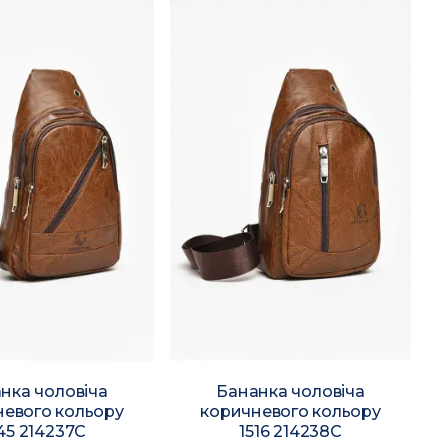
нка чоловіча
Бананка чоловіча
невого кольору
коричневого кольору
45 214237C
1516 214238C