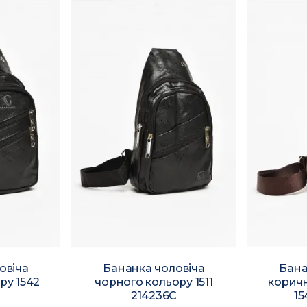
овіча
Бананка чоловіча
Бана
ру 1542
чорного кольору 1511
корич
C
214236C
15