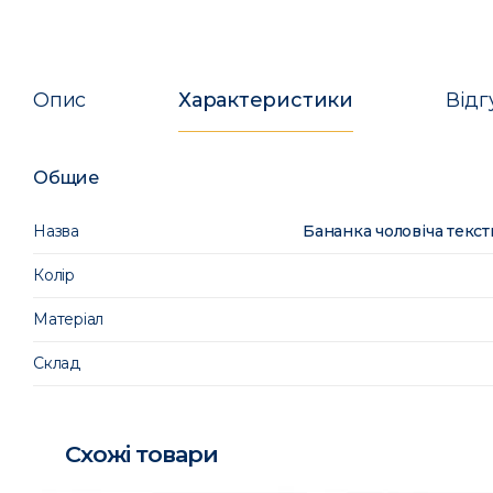
Опис
Характеристики
Відг
Общие
Назва
Бананка чоловіча текс
Колір
Матеріал
Склад
Схожі товари