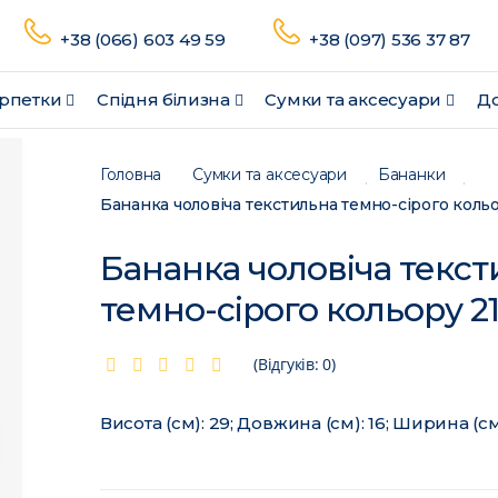
+38 (066) 603 49 59
+38 (097) 536 37 87
рпетки
Спідня білизна
Сумки та аксесуари
До
Головна
Сумки та аксесуари
Бананки
Бананка чоловіча текстильна темно-сірого коль
Бананка чоловіча текс
темно-сірого кольору 2
(Відгуків: 0)
Висота (см): 29; Довжина (см): 16; Ширина (см)