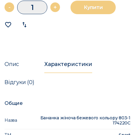
-
+
Купити
favorite_border
import_export
Опис
Характеристики
Відгуки (0)
Общие
Бананка жіноча бежевого кольору 803-1
Назва
174220C