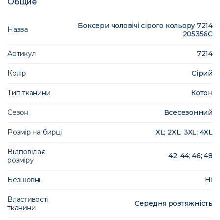
Общие
Боксери чоловічі сірого кольору 7214
Назва
205356C
Артикул
7214
Колір
Сірий
Тип тканини
Котон
Сезон
Всесезонний
Розмір на бирці
XL; 2XL; 3XL; 4XL
Відповідає
42; 44; 46; 48
розміру
Безшовні
Ні
Властивості
Середня розтяжність
тканини