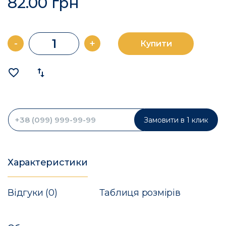
82.00 грн
-
+
Купити
favorite_border
import_export
Замовити в 1 клик
Характеристики
Відгуки (0)
Таблиця розмірів