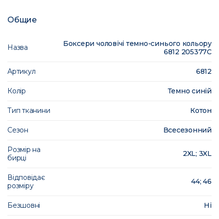
Общие
Боксери чоловічі темно-синього кольору
Назва
6812 205377C
Артикул
6812
Колір
Темно синій
Тип тканини
Котон
Сезон
Всесезонний
Розмір на
2XL; 3XL
бирці
Відповідає
44; 46
розміру
Безшовні
Ні