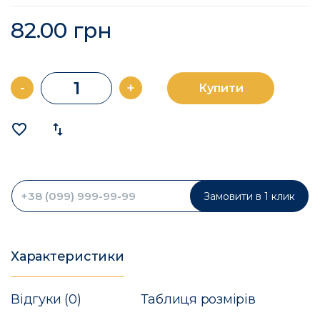
82.00 грн
-
+
Купити
favorite_border
import_export
Замовити в 1 клик
Характеристики
Відгуки (0)
Таблиця розмірів