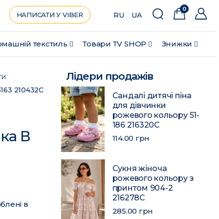
0
НАПИСАТИ У VIBER
RU
UA
машній текстиль
Товари ТV SHOP
Знижки
Лідери продажів
ти
163 210432C
Сандалі дитячі піна
для дівчинки
рожевого кольору 51-
186 216320C
ка В
114.00 грн
Сукня жіноча
рожевого кольору з
принтом 904-2
216278C
блені в
285.00 грн