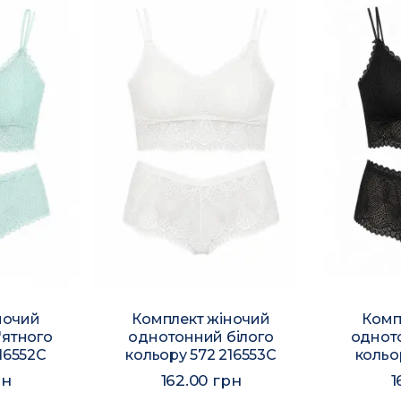
ночий
Комплект жіночий
Комп
'ятного
однотонний білого
однот
16552C
кольору 572 216553C
кольо
рн
162.00 грн
1