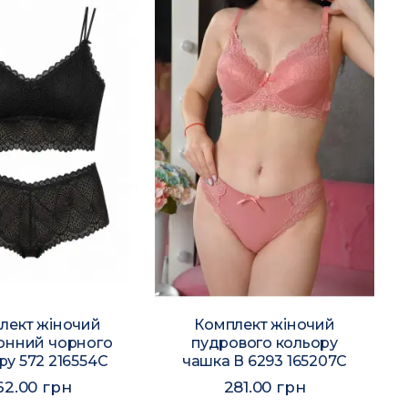
лект жіночий
Комплект жіночий
онний чорного
пудрового кольору
ру 572 216554C
чашка В 6293 165207C
62.00 грн
281.00 грн