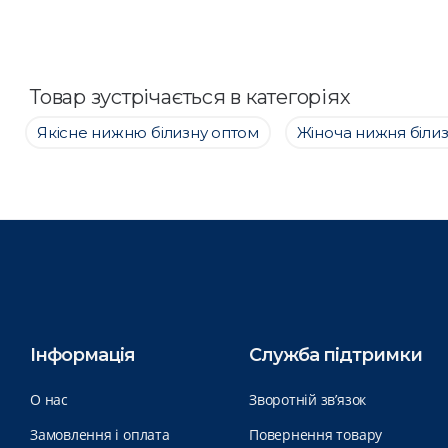
Товар зустрічається в категоріях
Якісне нижню білизну оптом
Жіноча нижня біли
Інформація
Служба підтримки
О нас
Зворотній зв’язок
Замовлення і оплата
Повернення товару