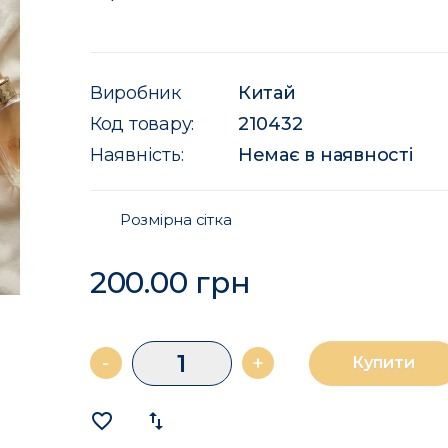
Виробник
Китай
Код товару:
210432
Наявність:
Немає в наявності
Розмірна сітка
200.00 грн
-
+
Купити
favorite_border
import_export