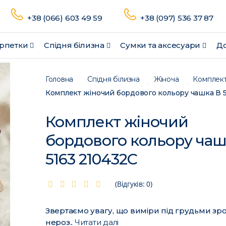
+38 (066) 603 49 59
+38 (097) 536 37 87
рпетки
Спідня білизна
Сумки та аксесуари
До
Головна
Спідня білизна
Жіноча
Комплек
Комплект жіночий бордового кольору чашка В 5
Комплект жіночий
бордового кольору чаш
5163 210432C
(Відгуків: 0)
Звертаємо увагу, що виміри під грудьми зро
нероз..
Читати далі