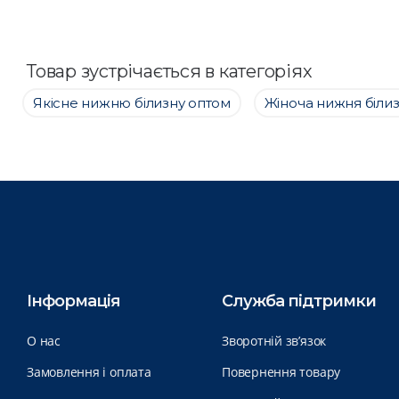
Товар зустрічається в категоріях
Якісне нижню білизну оптом
Жіноча нижня біли
Інформація
Служба підтримки
О нас
Зворотній зв’язок
Замовлення і оплата
Повернення товару