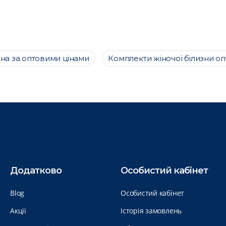
зна за оптовими цінами
Комплекти жіночої білизни о
Додатково
Особистий кабінет
Blog
Особистий кабінет
Акції
Історія замовлень