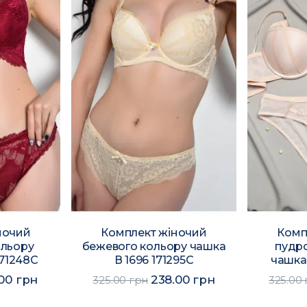
ночий
Комплект жіночий
Комп
ольору
бежевого кольору чашка
пудр
171248C
В 1696 171295C
чашка 
00 грн
238.00 грн
325.00 грн
325.00