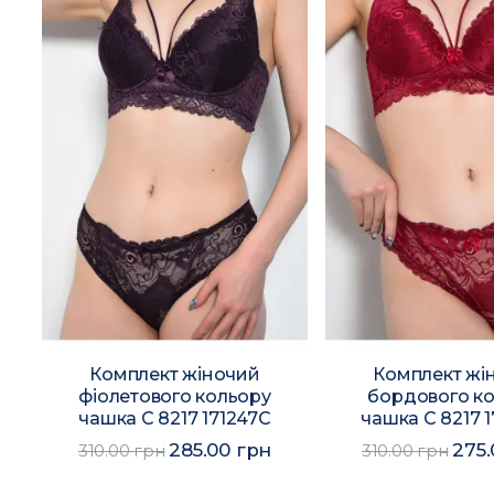
Комплект жіночий
Комплект жі
фіолетового кольору
бордового к
чашка С 8217 171247C
чашка С 8217 
285.00 грн
275.
310.00 грн
310.00 грн