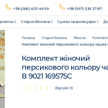
+38 (066) 603 49 59
+38 (097) 536 37 87
рпетки
Спідня білизна
Сумки та аксесуари
До
Головна
Спідня білизна
Жіноча
Комплек
Комплект жіночий
персикового кольору ч
В 9021 169575C
(Відгуків: 0)