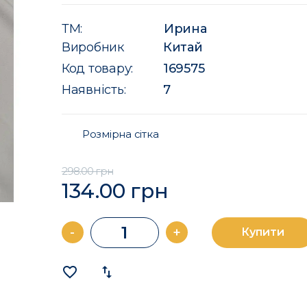
ТМ:
Ирина
Виробник
Китай
Код товару:
169575
Наявність:
7
Розмірна сітка
298.00 грн
134.00 грн
-
+
Купити
favorite_border
import_export