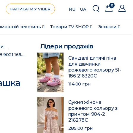
0
НАПИСАТИ У VIBER
RU
UA
машній текстиль
Товари ТV SHOP
Знижки
Лідери продажів
ти
Комплект жіночий персикового кольору чашка В 9021 169575C
Сандалі дитячі піна
для дівчинки
рожевого кольору 51-
186 216320C
ашка
114.00 грн
Сукня жіноча
рожевого кольору з
принтом 904-2
216278C
285.00 грн