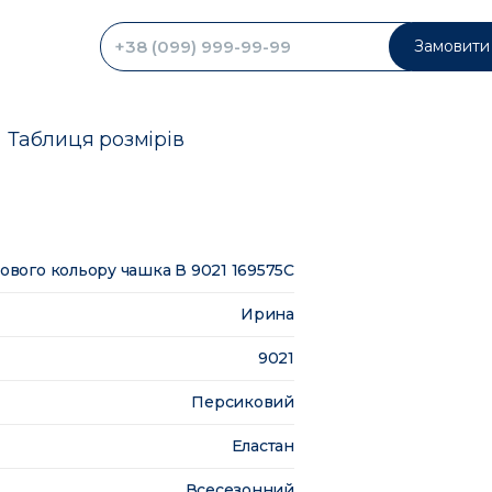
Замовити 
Таблиця розмірів
вого кольору чашка В 9021 169575C
Ирина
9021
Персиковий
Еластан
Всесезонний