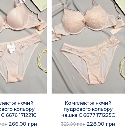
лект жіночий
Комплект жіночий
ового кольору
пудрового кольору
С 6676 171221C
чашка С 6677 171225C
266.00 грн
228.00 грн
 грн
325.00 грн