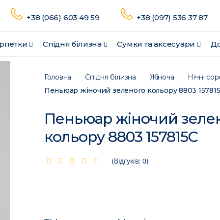
+38 (066) 603 49 59
+38 (097) 536 37 87
рпетки
Спідня білизна
Сумки та аксесуари
До
Головна
Спідня білизна
Жіноча
Нічні со
Пеньюар жіночий зеленого кольору 8803 15781
Пеньюар жіночий зеле
кольору 8803 157815C
(Відгуків: 0)