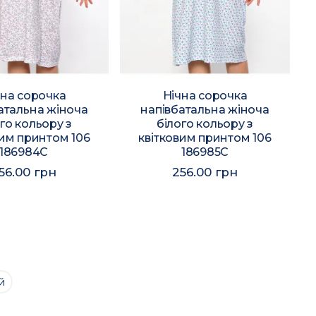
чна сорочка
Нічна сорочка
атальна жіноча
напівбатальна жіноча
го кольору з
білого кольору з
вим принтом 106
квітковим принтом 106
186984C
186985C
56.00 грн
256.00 грн
й