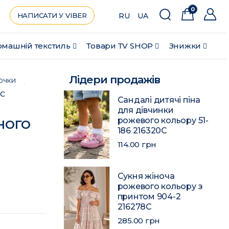
0
НАПИСАТИ У VIBER
RU
UA
машній текстиль
Товари ТV SHOP
Знижки
Лідери продажів
рочки
5C
Сандалі дитячі піна
для дівчинки
ного
рожевого кольору 51-
186 216320C
114.00 грн
Сукня жіноча
рожевого кольору з
принтом 904-2
216278C
285.00 грн