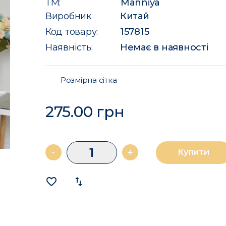
ТМ:
Manniya
Виробник
Китай
Код товару:
157815
Наявність:
Немає в наявності
Розмірна сітка
275.00 грн
-
+
Купити
favorite_border
import_export