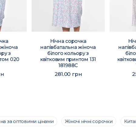
чка
Нічна сорочка
Ні
 жіноча
напівбатальна жіноча
напівб
ору з
білого кольору з
біло
том 020
квітковим принтом 131
квітко
181988C
рн
281.00 грн
2
зна за оптовими цінами
Жіночі нічні сорочки
Кита