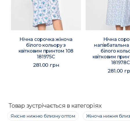
Нічна сорочка жіноча
Нічна соро
7
білого кольору з
напівбатальна
квітковим принтом 108
білого коль
181975C
квітковим прин
181978C
281.00 грн
281.00 г
Товар зустрічається в категоріях
Якісне нижню білизну оптом
Жіноча нижня біли