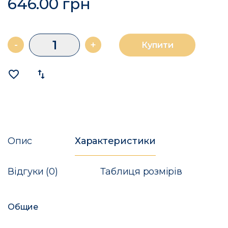
646.00 грн
-
+
Купити
favorite_border
import_export
Опис
Характеристики
Відгуки (0)
Таблиця розмірів
Общие