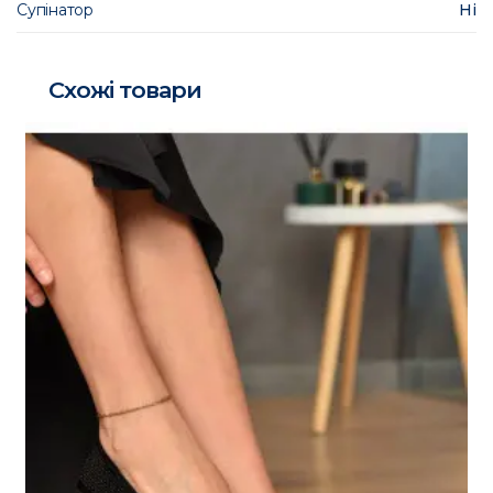
Супінатор
Ні
Схожі товари