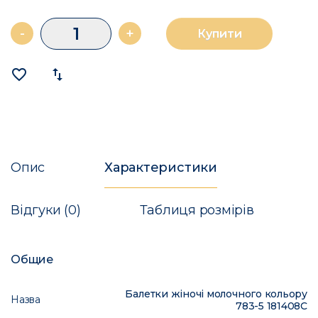
-
+
Купити
favorite_border
import_export
Опис
Характеристики
Відгуки (0)
Таблиця розмірів
Общие
Балетки жіночі молочного кольору
Назва
783-5 181408C