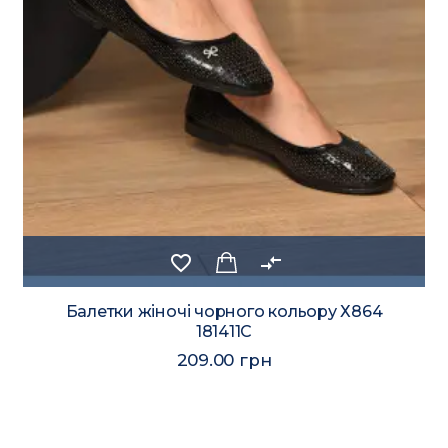
favorite_border
compare_arrows
Балетки жіночі чорного кольору Х864
181411C
209.00 грн