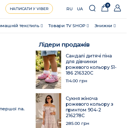
0
НАПИСАТИ У VIBER
RU
UA
машній текстиль
Товари ТV SHOP
Знижки
Лідери продажів
Сандалі дитячі піна
для дівчинки
рожевого кольору 51-
186 216320C
114.00 грн
Сукня жіноча
рожевого кольору з
першої па..
принтом 904-2
216278C
285.00 грн