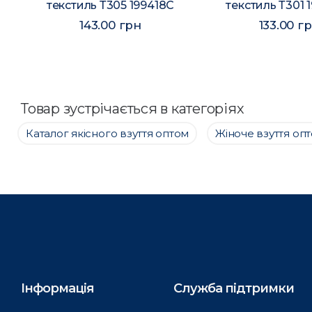
текстиль Т305 199418C
текстиль Т301 
143.00 грн
133.00 г
Товар зустрічається в категоріях
Каталог якісного взуття оптом
Жіноче взуття оп
Інформація
Служба підтримки