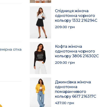
Спідниця жіноча
однотонна чорного
кольору 1332 216294C
209.00 грн
Кофта жіноча
змірна сітка
однотонна чорного
кольору 3806 216302C
209.00 грн
Джинсівка жіноча
однотонна
помаранчевого
кольору 6617 216317C
437.00 грн