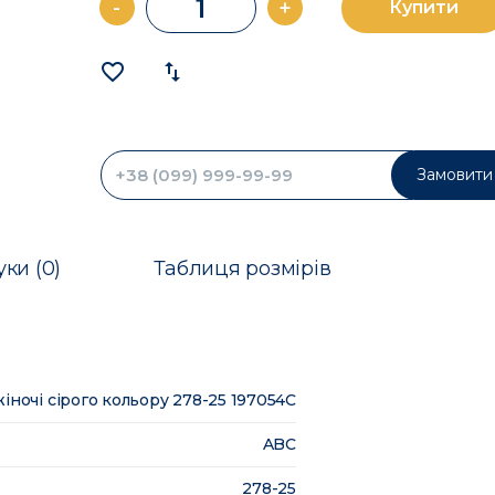
-
+
Купити
favorite_border
import_export
Замовити 
уки (0)
Таблиця розмірів
іночі сірого кольору 278-25 197054C
ABC
278-25