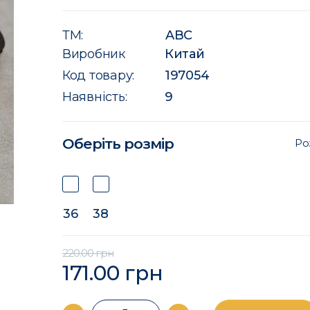
ТМ:
ABC
Виробник
Китай
Код товару:
197054
Наявність:
9
Оберіть розмір
Ро
36
38
220.00 грн
171.00 грн