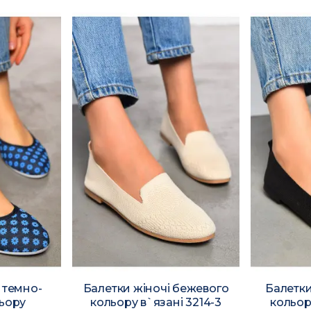
 темно-
Балетки жіночі бежевого
Балетки
льору
кольору в`язані 3214-3
кольору