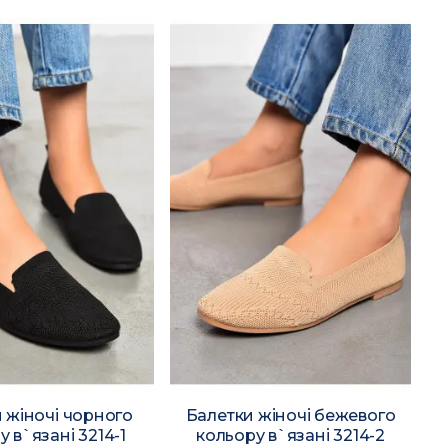
 жіночі чорного
Балетки жіночі бежевого
 в`язані 3214-1
кольору в`язані 3214-2