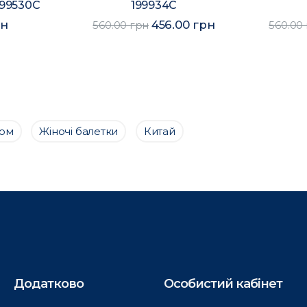
199530C
199934C
рн
456.00 грн
560.00 грн
560.00
том
Жіночі балетки
Китай
Додатково
Особистий кабінет