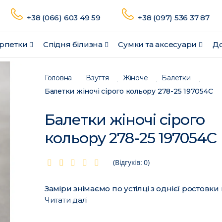
+38 (066) 603 49 59
+38 (097) 536 37 87
рпетки
Спідня білизна
Сумки та аксесуари
До
Головна
Взуття
Жіноче
Балетки
Балетки жіночі сірого кольору 278-25 197054C
Балетки жіночі сірого
кольору 278-25 197054C
(Відгуків: 0)
Заміри знімаємо по устілці з однієї ростовки 
Читати далі