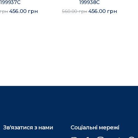
199937C
199938C
456.00 грн
456.00 грн
 грн
560.00 грн
Зв'язатися з нами
Соціальні мережі