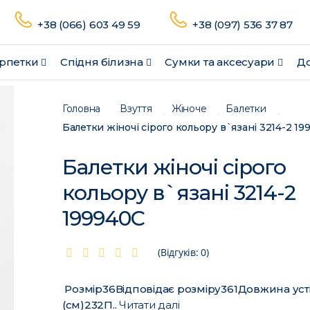
+38 (066) 603 49 59
+38 (097) 536 37 87
рпетки
Спідня білизна
Сумки та аксесуари
До
Головна
Взуття
Жіноче
Балетки
Балетки жіночі сірого кольору в`язані 3214-2 19
Балетки жіночі сірого
кольору в`язані 3214-2
199940C
(Відгуків: 0)
Розмір36Відповідає розміру361Довжина уст
(см)232П..
Читати далі