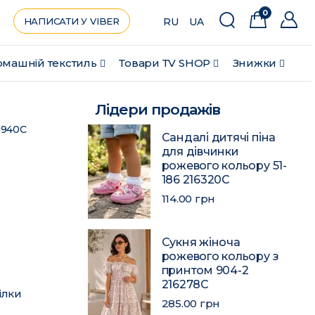
0
НАПИСАТИ У VIBER
RU
UA
машній текстиль
Товари ТV SHOP
Знижки
Лідери продажів
9940C
Сандалі дитячі піна
для дівчинки
рожевого кольору 51-
186 216320C
114.00 грн
Сукня жіноча
рожевого кольору з
принтом 904-2
216278C
ілки
285.00 грн