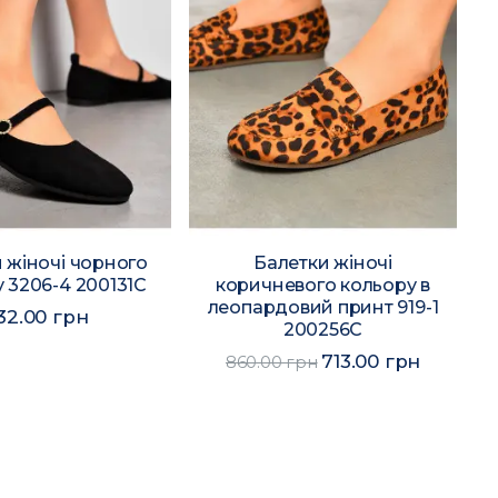
 жіночі чорного
Балетки жіночі
 3206-4 200131C
коричневого кольору в
леопардовий принт 919-1
32.00 грн
200256C
713.00 грн
860.00 грн