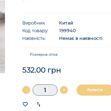
Виробник
Китай
Код товару:
199940
Наявність:
Немає в наявності
Розмірна сітка
532.00 грн
-
+
Купити
favorite_border
import_export