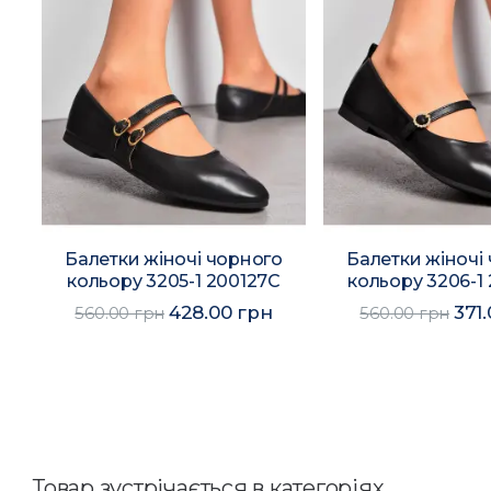
о
Балетки жіночі чорного
Балетки жіночі
кольору 3205-1 200127C
кольору 3206-1
428.00 грн
371
560.00 грн
560.00 грн
Товар зустрічається в категоріях