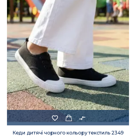
favorite_border
compare_arrows
Кеди дитячі чорного кольору текстиль 2349