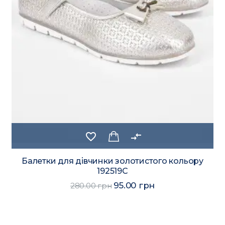
favorite_border
compare_arrows
Балетки для дівчинки золотистого кольору
192519C
95.00 грн
280.00 грн