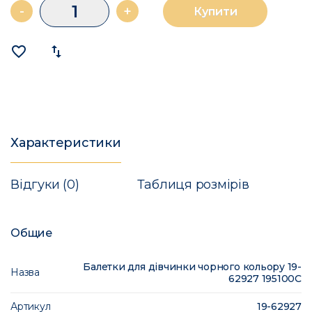
-
+
Купити
favorite_border
import_export
Характеристики
Відгуки (0)
Таблиця розмірів
Общие
Балетки для дівчинки чорного кольору 19-
Назва
62927 195100C
Артикул
19-62927