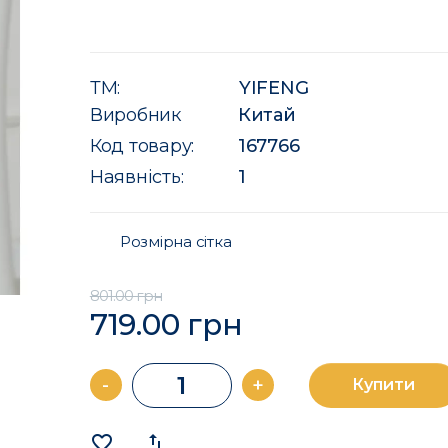
ТМ:
YIFENG
Виробник
Китай
Код товару:
167766
Наявність:
1
Розмірна сітка
801.00 грн
719.00 грн
-
+
Купити
favorite_border
import_export