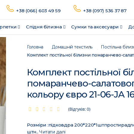
+38 (066) 603 49 59
+38 (097) 536 37 87
рпетки
Спідня білизна
Сумки та аксесуари
До
Головна
Домашній текстиль
Постільна білиз
Комплект постільної бі
помаранчево-салатово
кольору євро 21-06-JA 1
(Відгуків: 0)
Розміри :підковдра 200*220*1штпростирадл
штн..
Читати далі