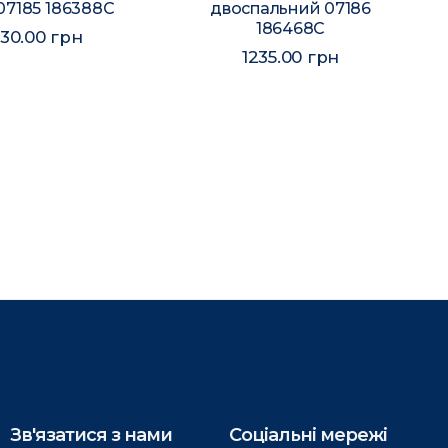
07185 186388C
двоспальний 07186
186468C
330.00 грн
1235.00 грн
Зв'язатися з нами
Соціальні мережі