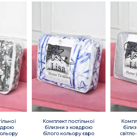
ільної
Комплект постільної
Компл
вдрою
білизни з ковдрою
біли
кольору
білого кольору євро
світло