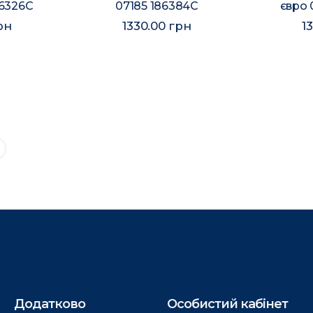
86326C
07185 186384C
євро 
рн
1330.00 грн
1
Додатково
Особистий кабінет