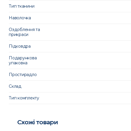
Тип тканини
Наволочка
Оздоблення та
прикраси
Підковдра
Подарункова
упаковка
Простирадло
Склад
Тип комплекту
Схожі товари