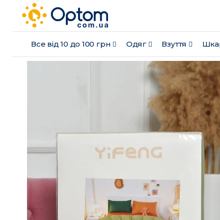
Все від 10 до 100 грн
Одяг
Взуття
Шка