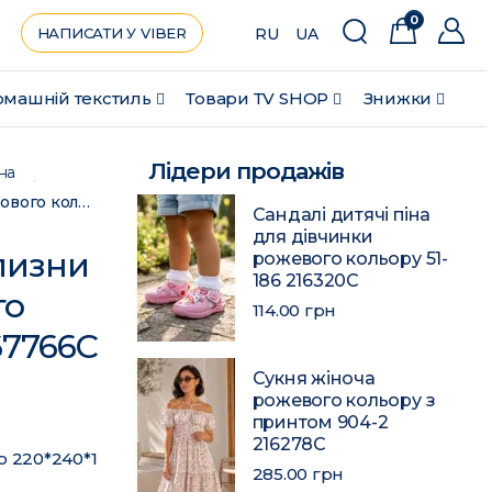
0
НАПИСАТИ У VIBER
RU
UA
машній текстиль
Товари ТV SHOP
Знижки
Лідери продажів
на
Комплект постільної білизни помаранчево-салатового кольору євро 21-06-JA 167766C
Сандалі дитячі піна
для дівчинки
лизни
рожевого кольору 51-
186 216320C
го
114.00 грн
67766C
Сукня жіноча
рожевого кольору з
принтом 904-2
216278C
о 220*240*1
285.00 грн