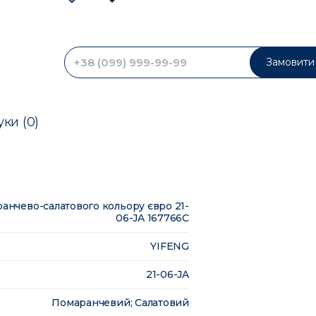
Замовити 
уки (0)
ранчево-салатового кольору євро 21-
06-JA 167766C
YIFENG
21-06-JA
Помаранчевий; Салатовий