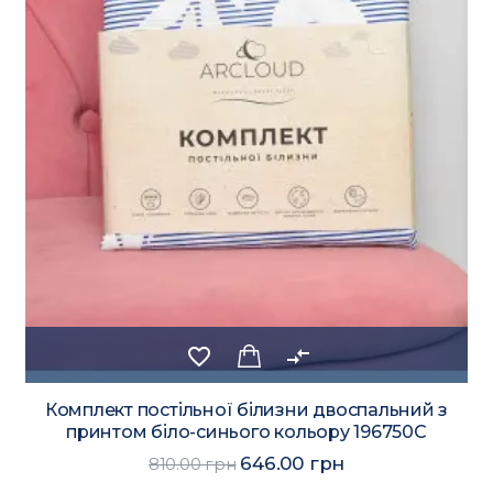
favorite_border
compare_arrows
Комплект постільної білизни двоспальний з
принтом біло-синього кольору 196750C
646.00 грн
810.00 грн