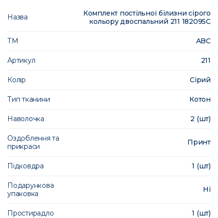
Комплект постільної білизни сірого
Назва
кольору двоспальний 211 182095C
ТМ
ABC
Артикул
211
Колір
Сірий
Тип тканини
Котон
Наволочка
2 (шт)
Оздоблення та
Принт
прикраси
Підковдра
1 (шт)
Подарункова
Ні
упаковка
Простирадло
1 (шт)