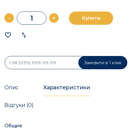
-
+
Купити
favorite_border
import_export
Замовити в 1 клик
Опис
Характеристики
Відгуки (0)
Общие