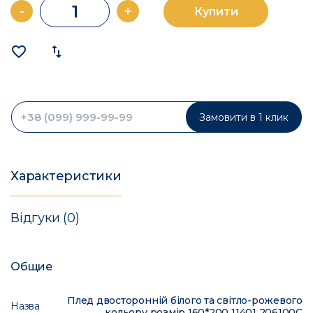
-
+
Купити
favorite_border
import_export
Замовити в 1 клик
Характеристики
Відгуки (0)
Общие
Плед двосторонній білого та світло-рожевого
Назва
кольору розмір 160*200 11401 206100C