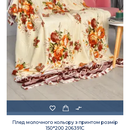
favorite_border
compare_arrows
Плед молочного кольору з принтом розмір
150*200 206391C