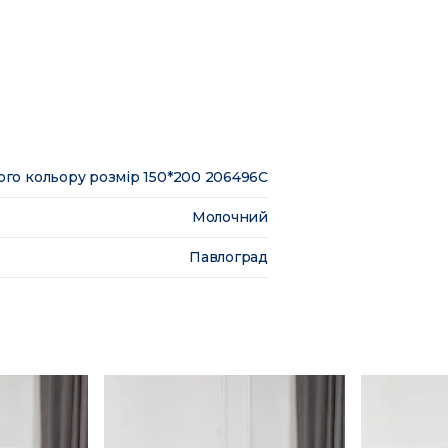
го кольору розмір 150*200 206496C
Молочний
Павлоград