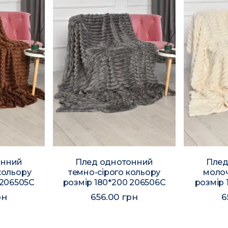
онний
Плед однотонний
Плед
кольору
темно-сірого кольору
молоч
 206505C
розмір 180*200 206506C
розмір 
рн
656.00 грн
6