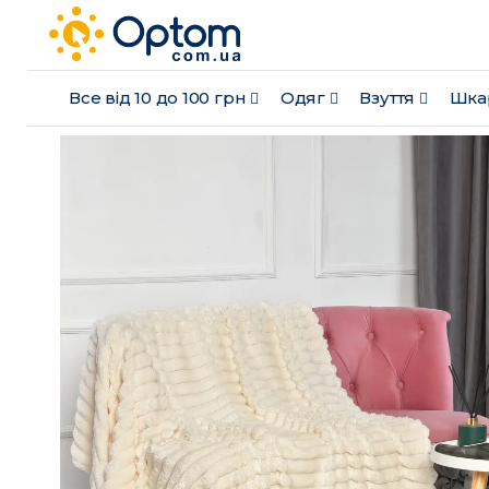
Все від 10 до 100 грн
Одяг
Взуття
Шка