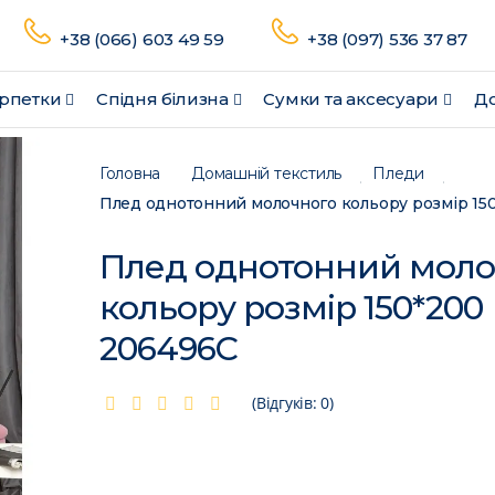
+38 (066) 603 49 59
+38 (097) 536 37 87
рпетки
Спідня білизна
Сумки та аксесуари
До
Головна
Домашній текстиль
Пледи
Плед однотонний моло
кольору розмір 150*200
206496C
(Відгуків: 0)