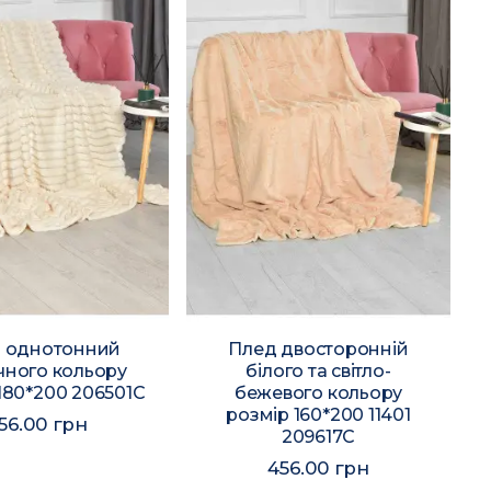
 однотонний
Плед двосторонній
ного кольору
білого та світло-
180*200 206501C
бежевого кольору
розмір 160*200 11401
56.00 грн
209617C
456.00 грн