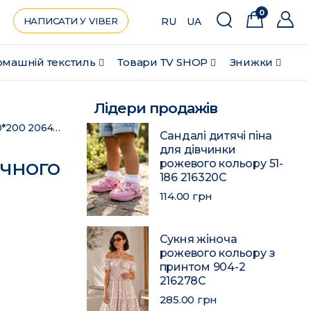
0
НАПИСАТИ У VIBER
RU
UA
машній текстиль
Товари ТV SHOP
Знижки
Лідери продажів
Плед однотонний молочного кольору розмір 150*200 206496C
Сандалі дитячі піна
для дівчинки
чного
рожевого кольору 51-
186 216320C
114.00 грн
Сукня жіноча
рожевого кольору з
принтом 904-2
216278C
285.00 грн