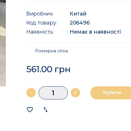
Виробник
Китай
Код товару:
206496
Наявність:
Немає в наявності
Розмірна сітка
561.00 грн
-
+
Купити
favorite_border
import_export