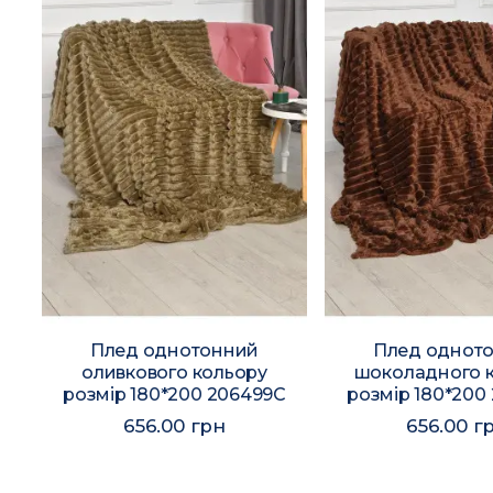
Плед однотонний
Плед однот
оливкового кольору
шоколадного 
0
розмір 180*200 206499C
розмір 180*200
656.00 грн
656.00 г