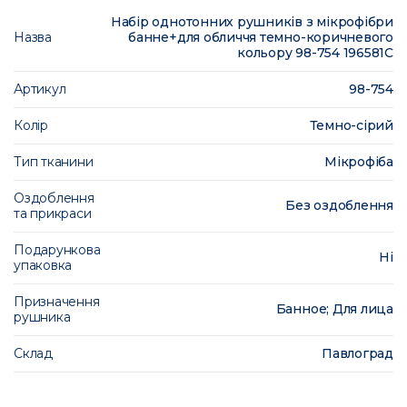
Набір однотонних рушників з мікрофібри
Назва
банне+для обличчя темно-коричневого
кольору 98-754 196581C
Артикул
98-754
Колір
Темно-сірий
Тип тканини
Мікрофіба
Оздоблення
Без оздоблення
та прикраси
Подарункова
Ні
упаковка
Призначення
Банное; Для лица
рушника
Склад
Павлоград