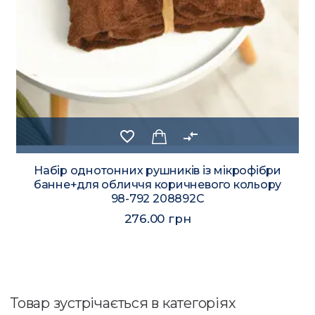
favorite_border
compare_arrows
Набір однотонних рушників із мікрофібри
банне+для обличчя коричневого кольору
98-792 208892C
276.00 грн
Товар зустрічається в категоріях