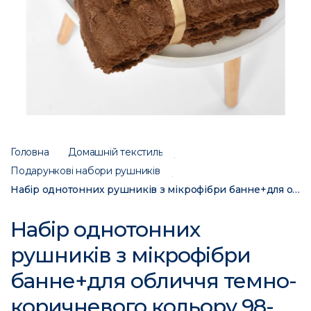
Головна
Домашній текстиль
Подарункові набори рушників
Набір однотонних рушників з мікрофібри банне+для обличчя темно-коричневого кольору 98-754 196581C
Набір однотонних
рушників з мікрофібри
банне+для обличчя темно-
коричневого кольору 98-