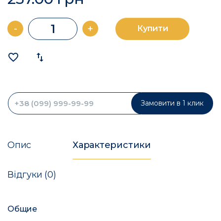
-
+
Купити
favorite_border
import_export
Замовити в 1 клик
Опис
Характеристики
Відгуки (0)
Общие