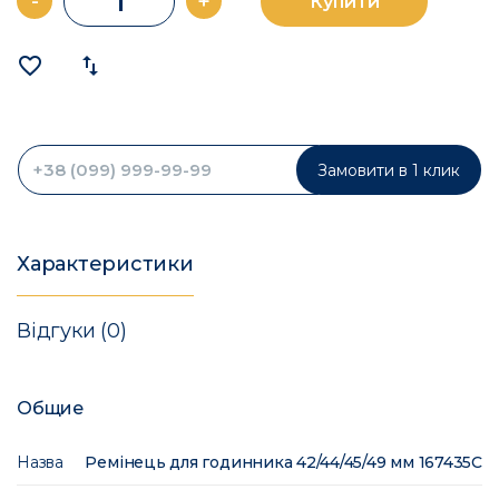
-
+
Купити
favorite_border
import_export
Замовити в 1 клик
Характеристики
Відгуки (0)
Общие
Назва
Ремінець для годинника 42/44/45/49 мм 167435C