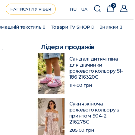
0
НАПИСАТИ У VIBER
RU
UA
машній текстиль
Товари ТV SHOP
Знижки
Лідери продажів
Сандалі дитячі піна
для дівчинки
рожевого кольору 51-
186 216320C
114.00 грн
Сукня жіноча
рожевого кольору з
принтом 904-2
216278C
285.00 грн