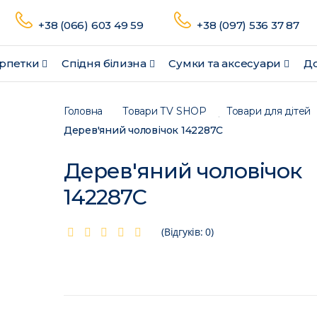
+38 (066) 603 49 59
+38 (097) 536 37 87
рпетки
Спідня білизна
Сумки та аксесуари
До
Головна
Товари ТV SHOP
Товари для дітей
Дерев'яний чоловічок 142287C
Дерев'яний чоловічок
142287C
(Відгуків: 0)