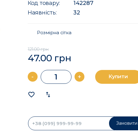
Код товару:
142287
Наявність:
32
Розмірна сітка
121.00 грн
47.00 грн
-
+
Купити
favorite_border
import_export
Замовити 