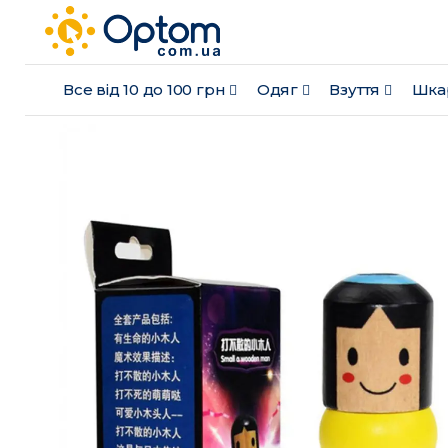
Все від 10 до 100 грн
Одяг
Взуття
Шка