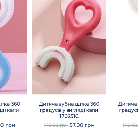
ітка 360
Дитяча зубна щітка 360
Дитяча 
яді капи
градусів у вигляді капи
градусі
C
170251C
00 грн
57.00 грн
140.00 грн
140.00