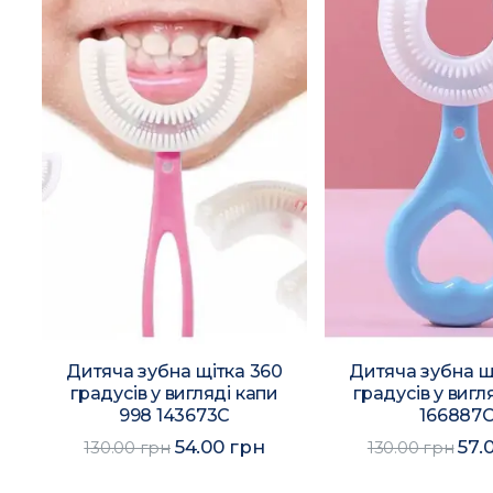
Дитяча зубна щітка 360
Дитяча зубна щ
градусів у вигляді капи
градусів у вигл
998 143673C
166887
54.00 грн
57.
130.00 грн
130.00 грн