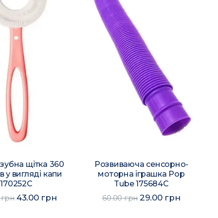
зубна щітка 360
Розвиваюча сенсорно-
в у вигляді капи
моторна іграшка Pop
170252C
Tube 175684C
43.00 грн
29.00 грн
 грн
60.00 грн