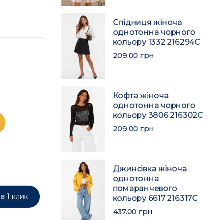
Спідниця жіноча
однотонна чорного
кольору 1332 216294C
209.00 грн
Кофта жіноча
однотонна чорного
кольору 3806 216302C
209.00 грн
Джинсівка жіноча
однотонна
помаранчевого
в 1 клик
кольору 6617 216317C
437.00 грн