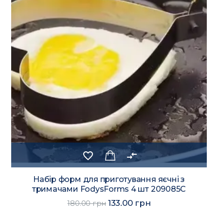
favorite_border
compare_arrows
Набір форм для приготування яєчні з
тримачами FodysForms 4 шт 209085C
133.00 грн
180.00 грн