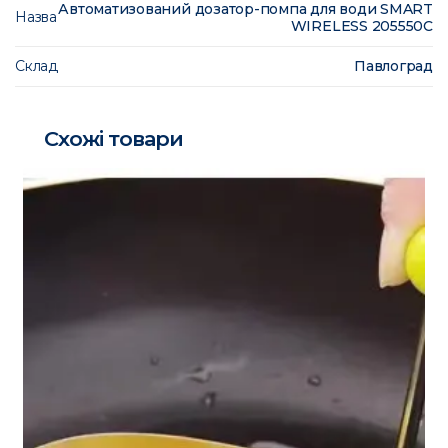
Автоматизований дозатор-помпа для води SMART
Назва
WIRELESS 205550C
Склад
Павлоград
Схожі товари