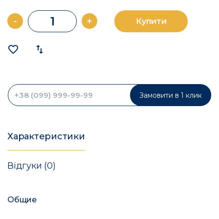
-
+
Купити
favorite_border
import_export
Замовити в 1 клик
Характеристики
Відгуки (0)
Общие