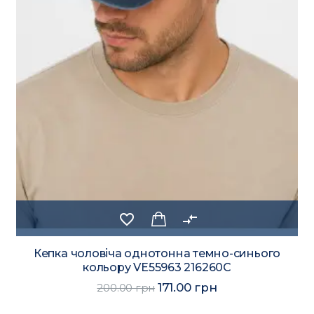
favorite_border
compare_arrows
Кепка чоловіча однотонна темно-синього
кольору VE55963 216260C
171.00 грн
200.00 грн