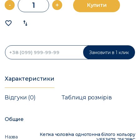
-
+
Купити
favorite_border
import_export
Замовити в 1 клик
Характеристики
Відгуки (0)
Таблиця розмірів
Общие
Кепка чоловіча однотонна білого кольору
Назва
VE53675 216258C