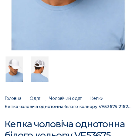
Головна
Одяг
Чоловічий одяг
Кепки
Кепка чоловіча однотонна білого кольору VE53675 216258C
Кепка чоловіча однотонна
білого кольору VE53675