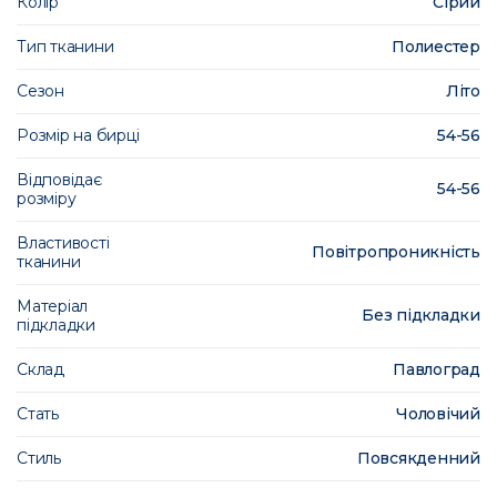
Колір
Сірий
Тип тканини
Полиестер
Сезон
Літо
Розмір на бирці
54-56
Відповідає
54-56
розміру
Властивості
Повітропроникність
тканини
Матеріал
Без підкладки
підкладки
Склад
Павлоград
Стать
Чоловічий
Стиль
Повсякденний