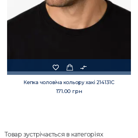
favorite_border
compare_arrows
Кепка чоловіча кольору хакі 214131C
171.00 грн
Товар зустрічається в категоріях