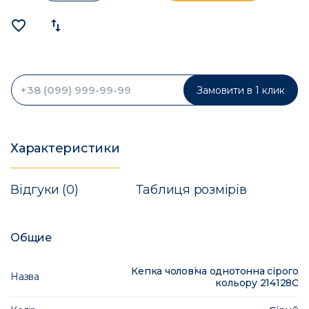
favorite_border
import_export
Замовити в 1 клик
Характеристики
Відгуки (0)
Таблиця розмірів
Общие
Кепка чоловіча однотонна сірого
Назва
кольору 214128C