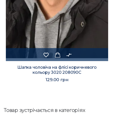
favorite_border
compare_arrows
Шапка чоловіча на флісі коричневого
кольору 3020 208090C
129.00 грн
Товар зустрічається в категоріях