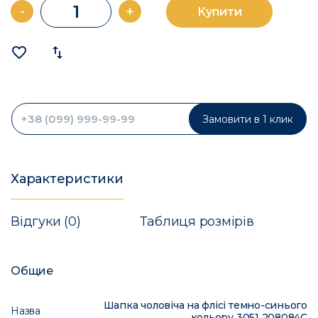
-
+
Купити
favorite_border
import_export
Замовити в 1 клик
Характеристики
Відгуки (0)
Таблиця розмірів
Общие
Шапка чоловіча на флісі темно-синього
Назва
кольору 3051 208084C