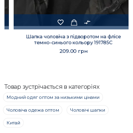
favorite_border
compare_arrows
Шапка чоловіча з підворотом на флісе
темно-синього кольору 191785C
209.00 грн
Товар зустрічається в категоріях
Модний одяг оптом за низькими цінами
Чоловіча одежа оптом
Чоловічі шапки
Китай