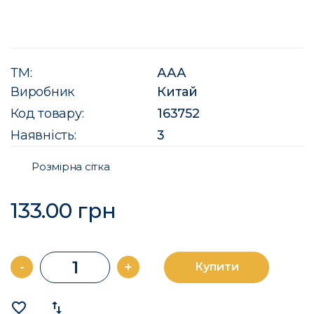
ТМ:
ААА
Виробник
Китай
Код товару:
163752
Наявність:
3
Розмірна сітка
133.00 грн
-
+
Купити
favorite_border
import_export