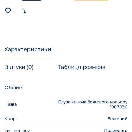
favorite_border
import_export
Характеристики
Відгуки (0)
Таблиця розмірів
Общие
Блуза жіноча бежевого кольору
Назва
198703C
Колір
Бежевий
Тип тканини
Полиестер