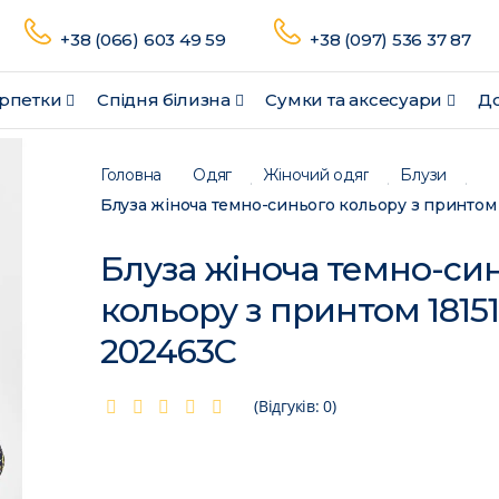
+38 (066) 603 49 59
+38 (097) 536 37 87
рпетки
Спідня білизна
Сумки та аксесуари
До
Головна
Одяг
Жіночий одяг
Блузи
Блуза жіноча темно-си
кольору з принтом 18151
202463C
(Відгуків: 0)