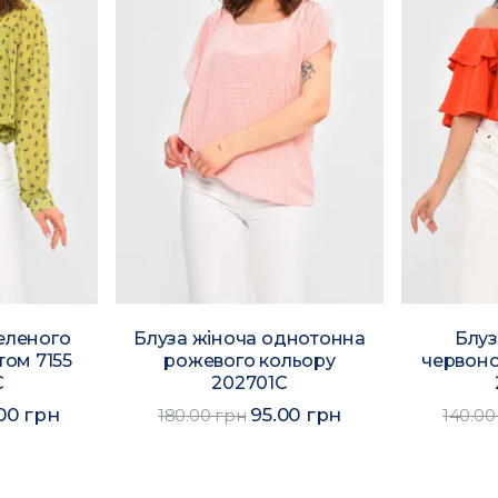
еленого
Блуза жіноча однотонна
Блуз
том 7155
рожевого кольору
червоно
C
202701C
.00 грн
95.00 грн
180.00 грн
140.00