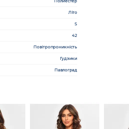
Полиестер
Літо
S
42
Повітропроникність
Гудзики
Павлоград