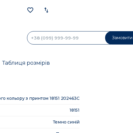
favorite_border
import_export
Замовити 
Таблиця розмірів
го кольору з принтом 18151 202463C
18151
Темно синій