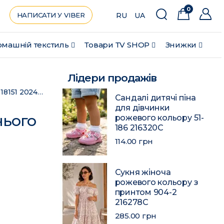
0
НАПИСАТИ У VIBER
RU
UA
машній текстиль
Товари ТV SHOP
Знижки
Лідери продажів
Блуза жіноча темно-синього кольору з принтом 18151 202463C
Сандалі дитячі піна
для дівчинки
нього
рожевого кольору 51-
186 216320C
114.00 грн
Сукня жіноча
рожевого кольору з
принтом 904-2
216278C
285.00 грн