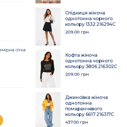
Спідниця жіноча
однотонна чорного
кольору 1332 216294C
209.00 грн
змірна сітка
Кофта жіноча
однотонна чорного
кольору 3806 216302C
209.00 грн
Джинсівка жіноча
однотонна
помаранчевого
кольору 6617 216317C
437.00 грн