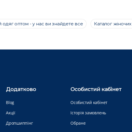
 одяг оптом - у нас ви знайдете все
Каталог жіночих
Додатково
Особистий кабінет
Blog
Особистий кабінет
Акції
Історія замовлень
Дропшиппінг
Обране