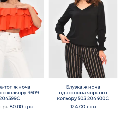
а-топ жіноча
Блузка жіноча
го кольору 3609
однотонна чорного
204399C
кольору 503 204400C
80.00 грн
124.00 грн
 грн