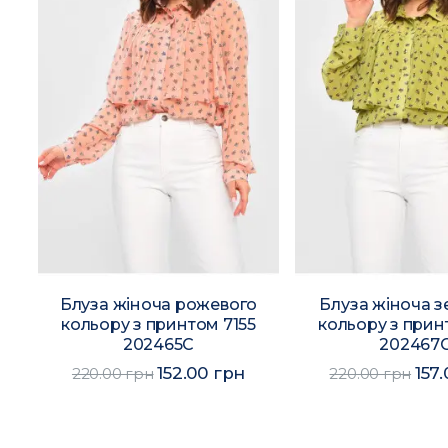
Блуза жіноча рожевого
Блуза жіноча з
1
кольору з принтом 7155
кольору з прин
202465C
202467
152.00 грн
157
220.00 грн
220.00 грн