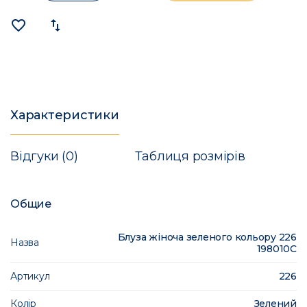
favorite_border
import_export
Характеристики
Відгуки (0)
Таблиця розмірів
Общие
Блуза жіноча зеленого кольору 226
Назва
198010C
Артикул
226
Колір
Зелений