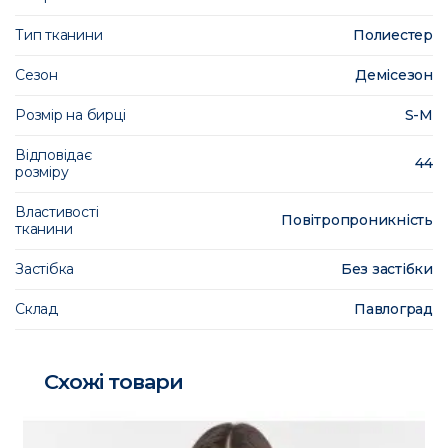
Тип тканини
Полиестер
Сезон
Демісезон
Розмір на бирці
S-M
Відповідає
44
розміру
Властивості
Повітропроникність
тканини
Застібка
Без застібки
Склад
Павлоград
Схожі товари