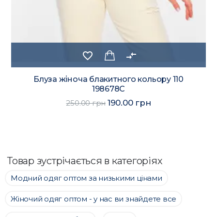
favorite_border
compare_arrows
Блуза жіноча блакитного кольору 110
198678C
190.00 грн
250.00 грн
Товар зустрічається в категоріях
Модний одяг оптом за низькими цінами
Жіночий одяг оптом - у нас ви знайдете все