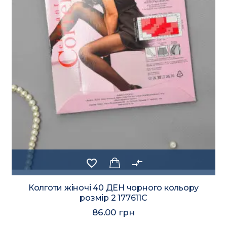
favorite_border
compare_arrows
Колготи жіночі 40 ДЕН чорного кольору
розмір 2 177611C
86.00 грн