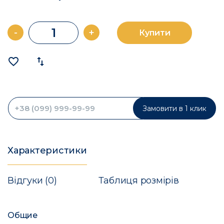
-
+
Купити
favorite_border
import_export
Замовити в 1 клик
Характеристики
Відгуки (0)
Таблиця розмірів
Общие