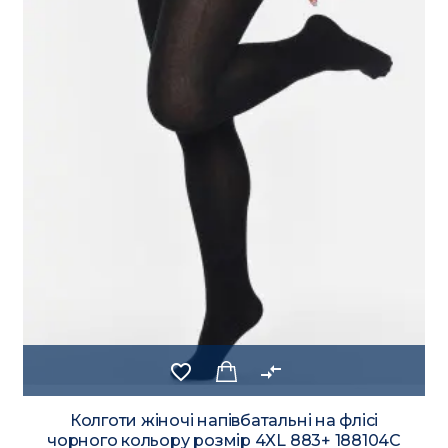
favorite_border
compare_arrows
Колготи жіночі напівбатальні на флісі
чорного кольору розмір 4XL 883+ 188104C