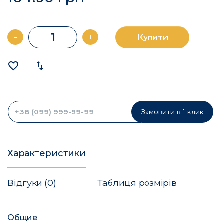
-
+
Купити
favorite_border
import_export
Замовити в 1 клик
Характеристики
Відгуки (0)
Таблиця розмірів
Общие