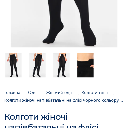
Головна
Одяг
Жіночий одяг
Колготи теплі
Колготи жіночі напівбатальні на флісі чорного кольору розмір 5XL 885+ 188100C
Колготи жіночі
напівбатальні на флісі