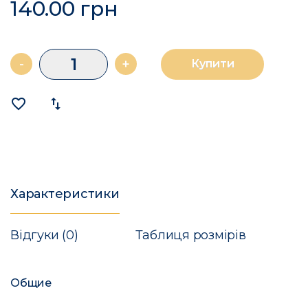
140.00 грн
-
+
Купити
favorite_border
import_export
Характеристики
Відгуки (0)
Таблиця розмірів
Общие