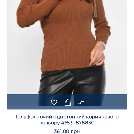
favorite_border
compare_arrows
Гольф жіночий однотонний коричневого
кольору 4653 187883C
361.00 грн