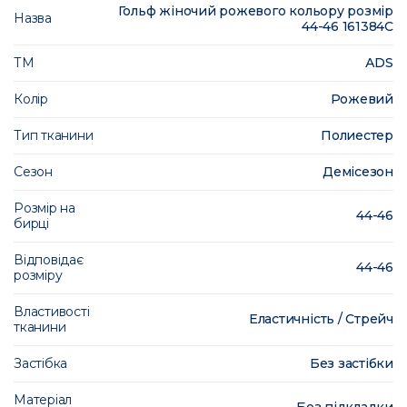
Гольф жіночий рожевого кольору розмір
Назва
44-46 161384C
ТМ
АDS
Колір
Рожевий
Тип тканини
Полиестер
Сезон
Демісезон
Розмір на
44-46
бирці
Відповідає
44-46
розміру
Властивості
Еластичність / Стрейч
тканини
Застібка
Без застібки
Матеріал
Без підкладки