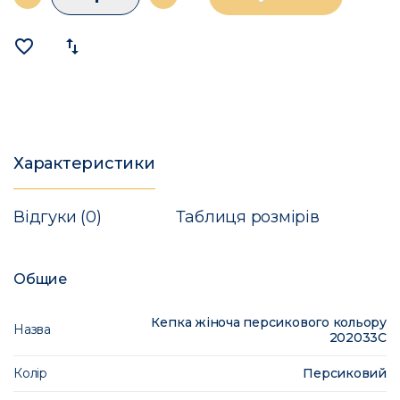
favorite_border
import_export
Характеристики
Відгуки (0)
Таблиця розмірів
Общие
Кепка жіноча персикового кольору
Назва
202033C
Колір
Персиковий