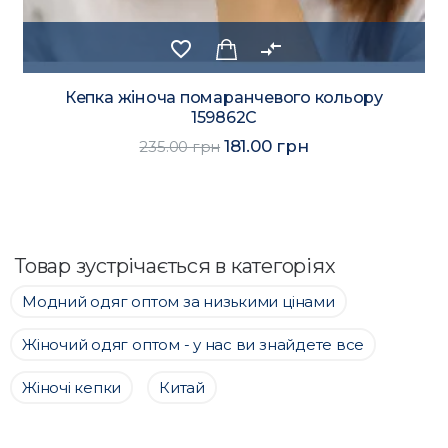
favorite_border
compare_arrows
Кепка жіноча помаранчевого кольору
159862C
181.00 грн
235.00 грн
Товар зустрічається в категоріях
Модний одяг оптом за низькими цінами
Жіночий одяг оптом - у нас ви знайдете все
Жіночі кепки
Китай