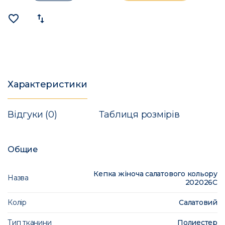
favorite_border
import_export
Характеристики
Відгуки (0)
Таблиця розмірів
Общие
Кепка жіноча салатового кольору
Назва
202026C
Колір
Салатовий
Тип тканини
Полиестер