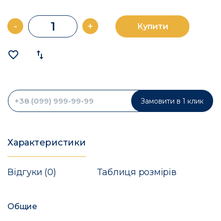
-
+
Купити
favorite_border
import_export
Замовити в 1 клик
Характеристики
Відгуки (0)
Таблиця розмірів
Общие