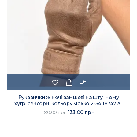
favorite_border
compare_arrows
Рукавички жіночі замшеві на штучному
хутрі сенсорні кольору мокко 2-54 187472C
133.00 грн
180.00 грн