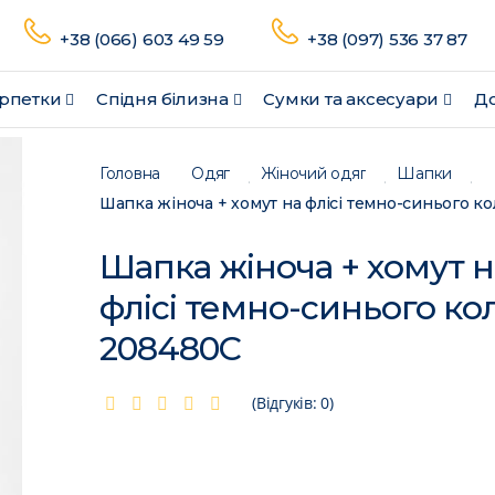
+38 (066) 603 49 59
+38 (097) 536 37 87
рпетки
Спідня білизна
Сумки та аксесуари
До
Головна
Одяг
Жіночий одяг
Шапки
Шапка жіноча + хомут н
флісі темно-синього ко
208480C
(Відгуків: 0)