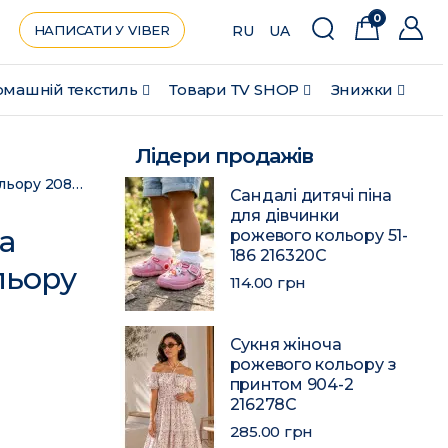
0
НАПИСАТИ У VIBER
RU
UA
машній текстиль
Товари ТV SHOP
Знижки
Лідери продажів
Шапка жіноча + хомут на флісі темно-синього кольору 208480C
Сандалі дитячі піна
для дівчинки
а
рожевого кольору 51-
186 216320C
льору
114.00 грн
Сукня жіноча
рожевого кольору з
принтом 904-2
216278C
285.00 грн