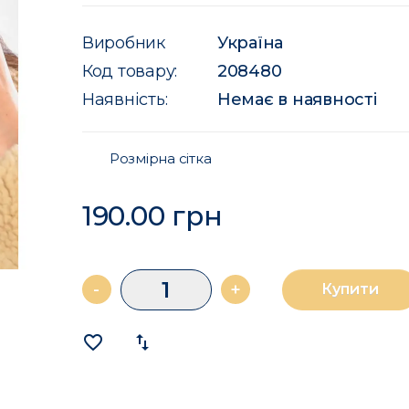
Виробник
Україна
Код товару:
208480
Наявність:
Немає в наявності
Розмірна сітка
190.00 грн
-
+
Купити
favorite_border
import_export