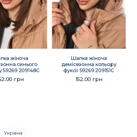
пка жіноча
Шапка жіноча
езонна синього
демісезонна кольору
у 59269 209148C
фуксії 59269 209151C
52.00 грн
152.00 грн
Україна