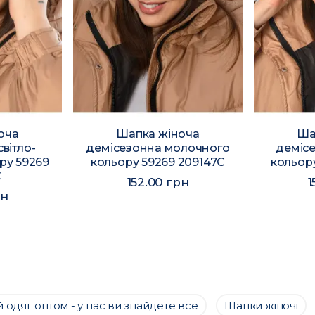
оча
Шапка жіноча
Ша
вітло-
демісезонна молочного
деміс
ру 59269
кольору 59269 209147C
кольор
C
152.00 грн
1
рн
 одяг оптом - у нас ви знайдете все
Шапки жіночі