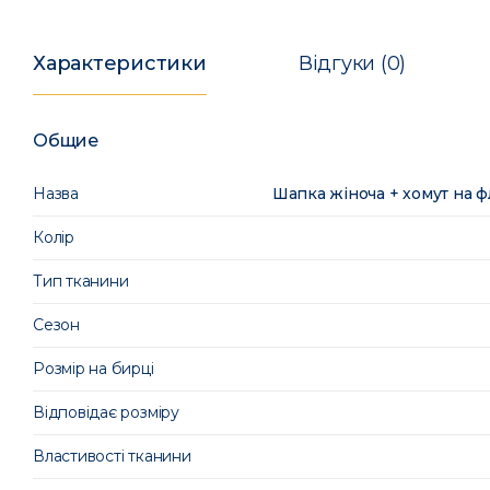
Характеристики
Відгуки (0)
Общие
Назва
Шапка жіноча + хомут на ф
Колір
Тип тканини
Сезон
Розмір на бирці
Відповідає розміру
Властивості тканини