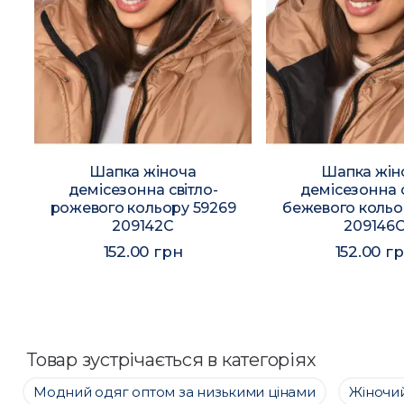
Шапка жіноча
Шапка жін
демісезонна світло-
демісезонна с
рожевого кольору 59269
бежевого кольо
209142C
209146
152.00 грн
152.00 г
Товар зустрічається в категоріях
Модний одяг оптом за низькими цінами
Жіночий