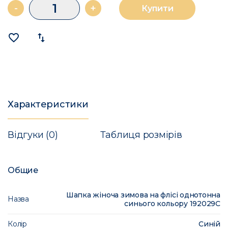
-
+
Купити
favorite_border
import_export
Характеристики
Відгуки (0)
Таблиця розмірів
Общие
Шапка жіноча зимова на флісі однотонна
Назва
синього кольору 192029C
Колір
Синій