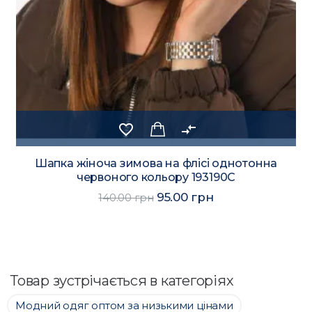
favorite_border
compare_arrows
Шапка жіноча зимова на флісі однотонна
червоного кольору 193190C
95.00 грн
140.00 грн
Товар зустрічається в категоріях
Модний одяг оптом за низькими цінами