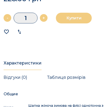
-
+
Купити
favorite_border
import_export
Характеристики
Відгуки (0)
Таблиця розмірів
Общие
Шапка жіноча зимова на флісі однотонна з