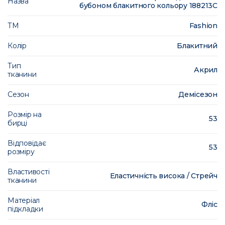
Назва
бубоном блакитного кольору 188213C
ТМ
Fashion
Колір
Блакитний
Тип
Акрил
тканини
Сезон
Демісезон
Розмір на
53
бирці
Відповідає
53
розміру
Властивості
Еластичність висока / Стрейч
тканини
Матеріал
Фліс
підкладки