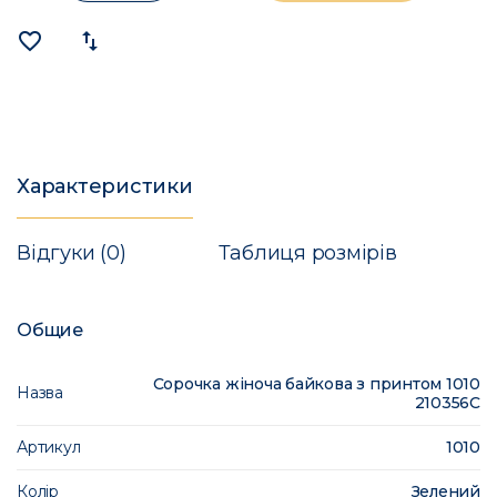
favorite_border
import_export
Характеристики
Відгуки (0)
Таблиця розмірів
Общие
Сорочка жіноча байкова з принтом 1010
Назва
210356C
Артикул
1010
Колір
Зелений