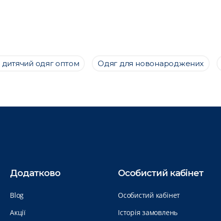
 дитячий одяг оптом
Одяг для новонароджених
Додатково
Особистий кабінет
Blog
Особистий кабінет
Акції
Історія замовлень