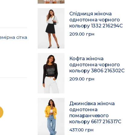
Спідниця жіноча
однотонна чорного
кольору 1332 216294C
209.00 грн
змірна сітка
Кофта жіноча
однотонна чорного
кольору 3806 216302C
209.00 грн
Джинсівка жіноча
однотонна
помаранчевого
кольору 6617 216317C
437.00 грн