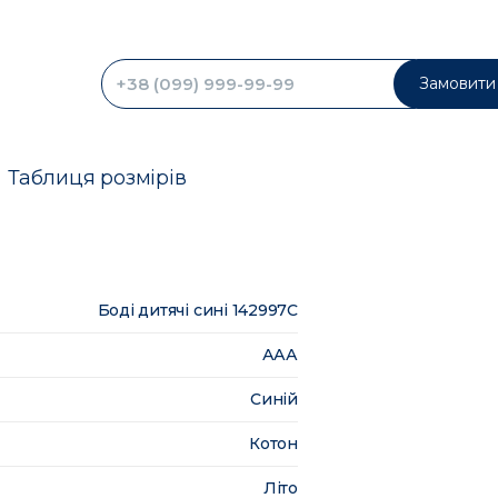
Замовити 
Таблиця розмірів
Боді дитячі сині 142997C
ААА
Синій
Котон
Літо