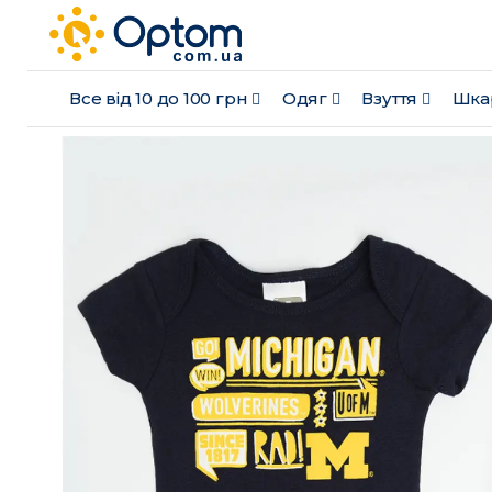
Все від 10 до 100 грн
Одяг
Взуття
Шка