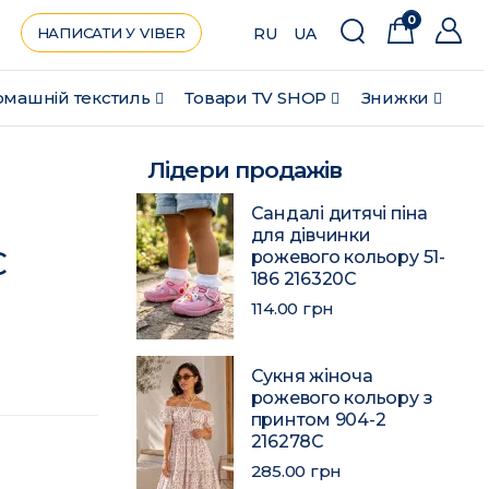
0
НАПИСАТИ У VIBER
RU
UA
машній текстиль
Товари ТV SHOP
Знижки
Лідери продажів
Сандалі дитячі піна
для дівчинки
C
рожевого кольору 51-
186 216320C
114.00 грн
Сукня жіноча
рожевого кольору з
принтом 904-2
216278C
285.00 грн