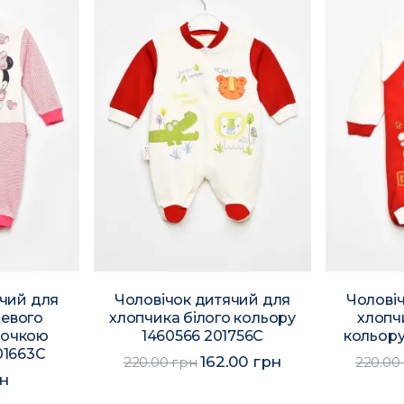
ячий для
Чоловічок дитячий для
Чолові
жевого
хлопчика білого кольору
хлопч
почкою
1460566 201756C
кольору
01663C
162.00 грн
220.00 грн
220.00
рн