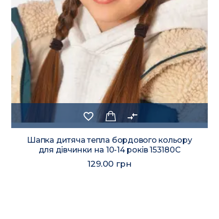
favorite_border
compare_arrows
Шапка дитяча тепла бордового кольору
для дівчинки на 10-14 років 153180C
129.00 грн