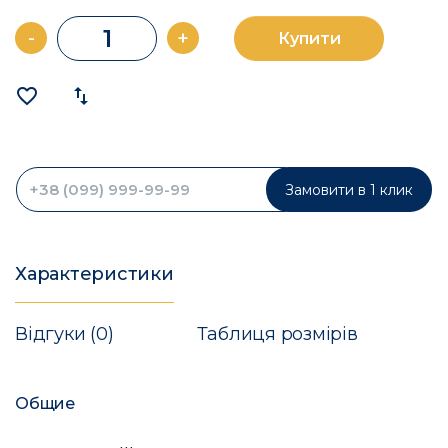
-
+
Купити
favorite_border
import_export
Замовити в 1 клик
Характеристики
Відгуки (0)
Таблиця розмірів
Общие