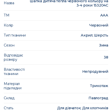
Шапка дитяча тепла червоного кольору на
Назва
3-4 роки 153204C
ТМ
ААА
Колір
Червоний
Тип тканини
Акрил; Шерсть
Сезон
Зима
Відповідає
38
розміру
Властивості
Непродувний
тканини
Матеріал
Трикотаж
підкладки
Склад
Павлоград
Стать
Для дівчаток; Для хлопчиків