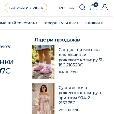
0
НАПИСАТИ У VIBER
RU
UA
машній текстиль
Товари ТV SHOP
Знижки
Лідери продажів
59907C
Сандалі дитячі піна
для дівчинки
инки
рожевого кольору 51-
186 216320C
07C
114.00 грн
Сукня жіноча
рожевого кольору з
принтом 904-2
216278C
285.00 грн