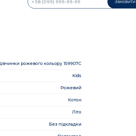
Замовити 
 дівчинки рожевого кольору 159907C
Kids
Рожевий
Котон
Літо
Без підкладки