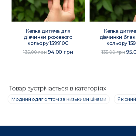
Кепка дитяча для
Кепка дитяч
дівчинки рожевого
дівчинки блак
кольору 159910C
кольору 159
94.00 грн
95.
135.00 грн
135.00 грн
Товар зустрічається в категоріях
Модний одяг оптом за низькими цінами
Якісний