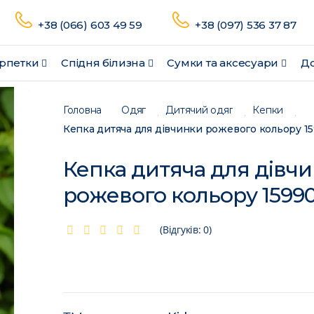
+38 (066) 603 49 59
+38 (097) 536 37 87
рпетки
Спідня білизна
Сумки та аксесуари
До
Головна
Одяг
Дитячий одяг
Кепки
Кепка дитяча для дівчинки рожевого кольору 1
Кепка дитяча для дівч
рожевого кольору 1599
(Відгуків: 0)