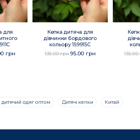
а для
Кепка дитяча для
Кепк
итного
дівчинки бордового
дівч
911C
кольору 159915C
кол
00 грн
95.00 грн
135.00 грн
135.00
 дитячий одяг оптом
Дитячі кепки
Китай