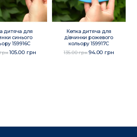
а дитяча для
Кепка дитяча для
инки синього
дівчинки рожевого
ьору 159916C
кольору 159917C
105.00 грн
94.00 грн
 грн
135.00 грн