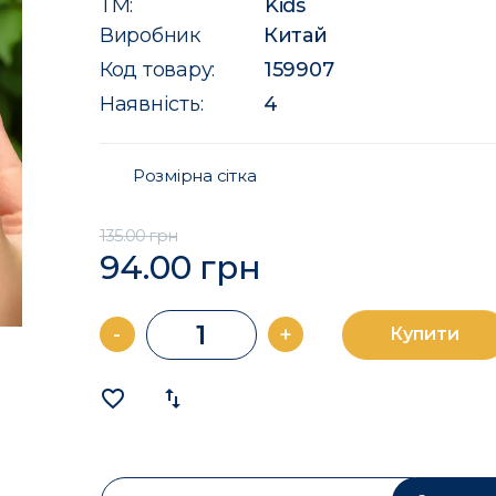
ТМ:
Kids
Виробник
Китай
Код товару:
159907
Наявність:
4
Розмірна сітка
135.00 грн
94.00 грн
-
+
Купити
favorite_border
import_export