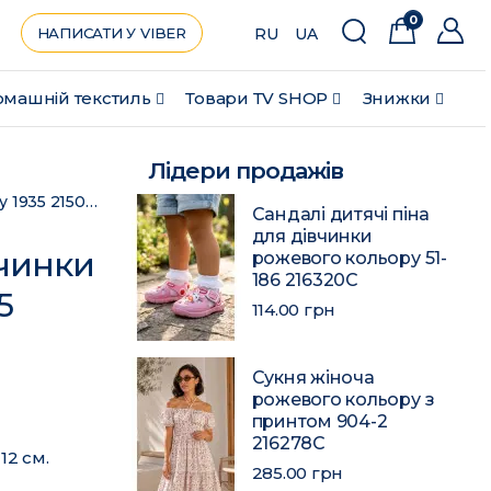
0
НАПИСАТИ У VIBER
RU
UA
машній текстиль
Товари ТV SHOP
Знижки
Лідери продажів
Окуляри дитячі для дівчинки блакитного кольору 1935 215022C
Сандалі дитячі піна
для дівчинки
вчинки
рожевого кольору 51-
186 216320C
5
114.00 грн
Сукня жіноча
рожевого кольору з
принтом 904-2
216278C
12 см.
285.00 грн