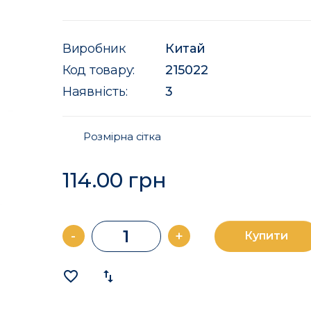
Виробник
Китай
Код товару:
215022
Наявність:
3
Розмірна сітка
114.00 грн
-
+
Купити
favorite_border
import_export