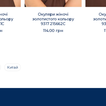
ночі
Окуляри жіночі
Оку
ольору
золотистого кольору
золот
61C
9317 215662C
93
рн
114.00 грн
1
Китай