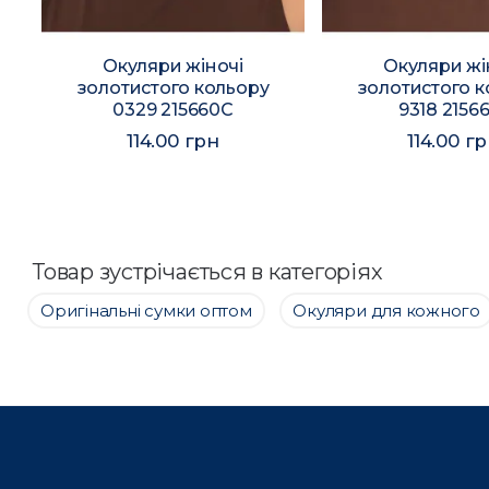
о
Окуляри жіночі
Окуляри жі
золотистого кольору
золотистого к
0329 215660C
9318 2156
114.00 грн
114.00 г
Товар зустрічається в категоріях
Оригінальні сумки оптом
Окуляри для кожного