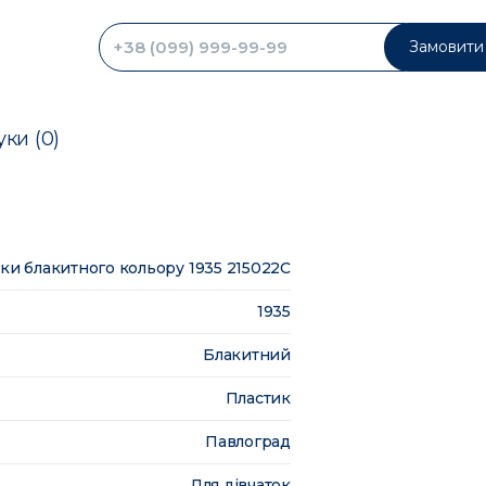
Замовити 
уки (0)
нки блакитного кольору 1935 215022C
1935
Блакитний
Пластик
Павлоград
Для дівчаток