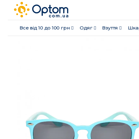
Все від 10 до 100 грн
Одяг
Взуття
Шка