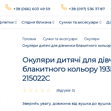
+38 (066) 603 49 59
+38 (097) 536 37 87
рпетки
Спідня білизна
Сумки та аксесуари
До
Головна
Сумки та аксесуари
Окуляри
Окуляри дитячі для ді
блакитного кольору 193
215022C
(Відгуків: 0)
Зверніть увагу, довжина від вушка до вушка 