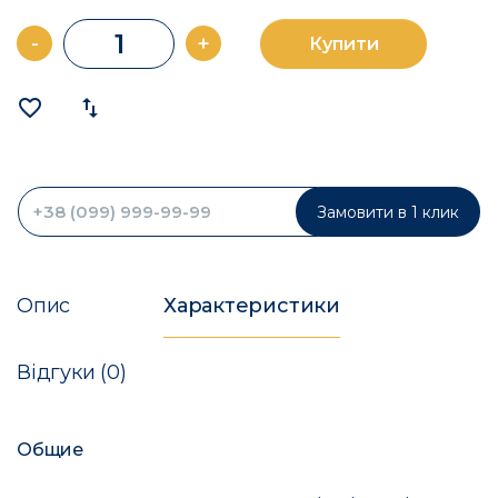
-
+
Купити
favorite_border
import_export
Замовити в 1 клик
Опис
Характеристики
Відгуки (0)
Общие