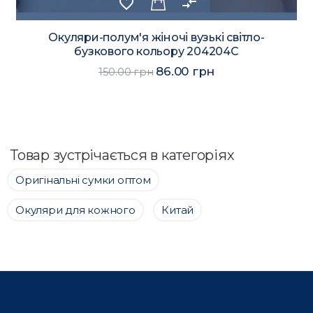
favorite_border
compare_arrows
Окуляри-полум'я жіночі вузькі світло-
бузкового кольору 204204C
86.00 грн
150.00 грн
Товар зустрічається в категоріях
Оригінальні сумки оптом
Окуляри для кожного
Китай