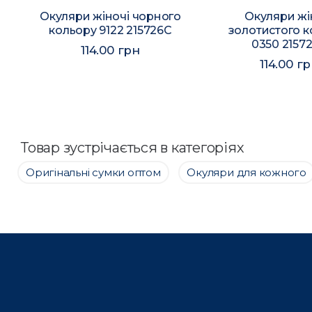
о
Окуляри жіночі чорного
Окуляри жі
кольору 9122 215726C
золотистого к
0350 2157
114.00 грн
114.00 г
Товар зустрічається в категоріях
Оригінальні сумки оптом
Окуляри для кожного