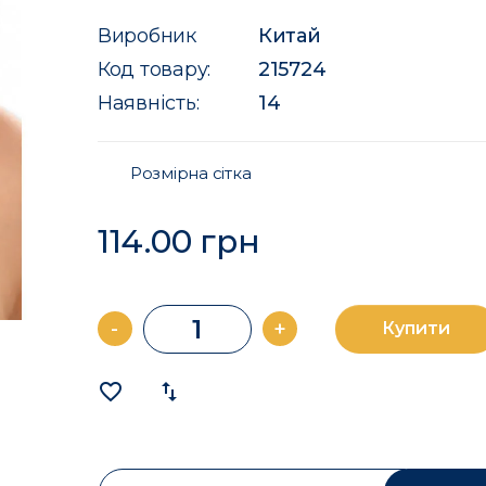
Виробник
Китай
Код товару:
215724
Наявність:
14
Розмірна сітка
114.00 грн
-
+
Купити
favorite_border
import_export