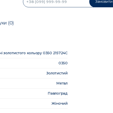
Замовити 
уки (0)
і золотистого кольору 0350 215724C
0350
Золотистий
Метал
Павлоград
Жіночий