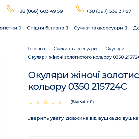
+38 (066) 603 49 59
+38 (097) 536 37 87
рпетки
Спідня білизна
Сумки та аксесуари
До
Головна
Сумки та аксесуари
Окуляри
Окуляри жіночі золотистого кольору 0350 21572
Окуляри жіночі золотис
кольору 0350 215724C
(Відгуків: 0)
Зверніть увагу, довжина від вушка до вушка 