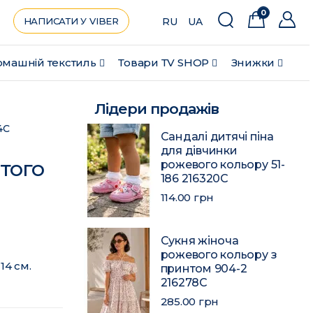
0
НАПИСАТИ У VIBER
RU
UA
машній текстиль
Товари ТV SHOP
Знижки
Лідери продажів
4C
Сандалі дитячі піна
для дівчинки
того
рожевого кольору 51-
186 216320C
114.00 грн
Сукня жіноча
рожевого кольору з
14 см.
принтом 904-2
216278C
285.00 грн