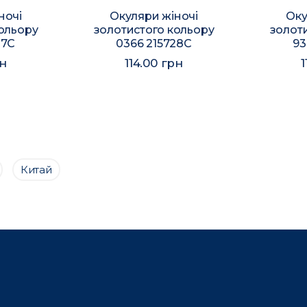
ночі
Окуляри жіночі
Оку
ольору
золотистого кольору
золот
27C
0366 215728C
93
рн
114.00 грн
1
Китай