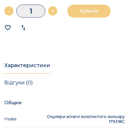
-
+
Купити
favorite_border
import_export
Характеристики
Відгуки (0)
Общие
Окуляри жіночі золотистого кольору
Назва
179318C