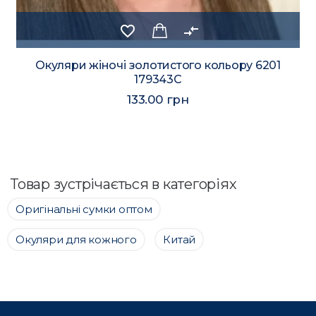
favorite_border
compare_arrows
Окуляри жіночі золотистого кольору 6201
179343C
133.00 грн
Товар зустрічається в категоріях
Оригінальні сумки оптом
Окуляри для кожного
Китай