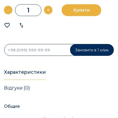
-
+
Купити
favorite_border
import_export
Замовити в 1 клик
Характеристики
Відгуки (0)
Общие